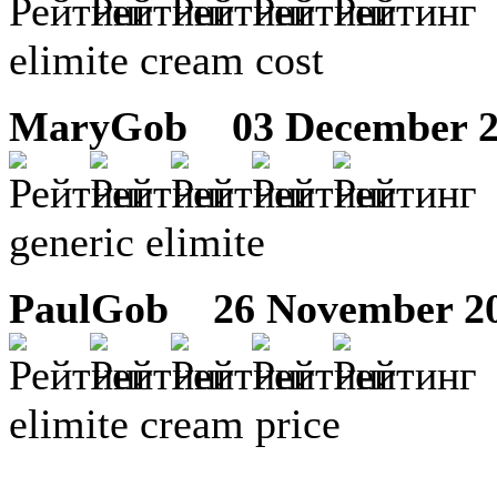
elimite cream cost
MaryGob
03 December 20
generic elimite
PaulGob
26 November 20
elimite cream price