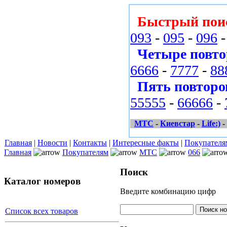
Быстрый пои
093
-
095
-
096
Четыре повто
6666
-
7777
-
88
Пять повторо
55555
-
66666
-
МТС
-
Киевстар
-
Life:)
-
Главная
|
Новости
|
Контакты
|
Интересные факты
|
Покупателя
Главная
Покупателям
МТС
066
Поиск
Каталог номеров
Введите комбинацию цифр
Список всех товаров