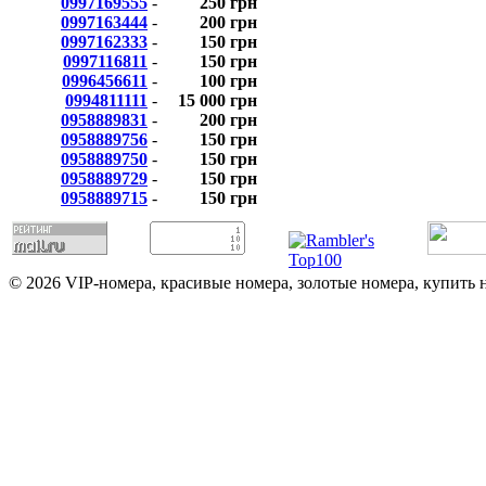
0997169555
-
250 грн
0997163444
-
200 грн
0997162333
-
150 грн
0997116811
-
150 грн
0996456611
-
100 грн
0994811111
-
15 000 грн
0958889831
-
200 грн
0958889756
-
150 грн
0958889750
-
150 грн
0958889729
-
150 грн
0958889715
-
150 грн
© 2026 VIP-номера, красивые номера, золотые номера, купить 