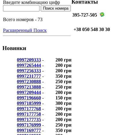
Контакты
Введите комбинацию цифр
395-727-505
Всего номеров - 73
+38 050 548 30 30
Расширенный Поиск
Новинки
0997209333
-
200 грн
0997265444
-
200 грн
0997256333
-
200 грн
0997231777
-
350 грн
0997230888
-
250 грн
0997213888
-
250 грн
0997209444
-
200 грн
0997196660
-
150 грн
0997185999
-
300 грн
0997177768
-
200 грн
0997177758
-
200 грн
0997177735
-
200 грн
0997176999
-
250 грн
0997169777
-
350 грн