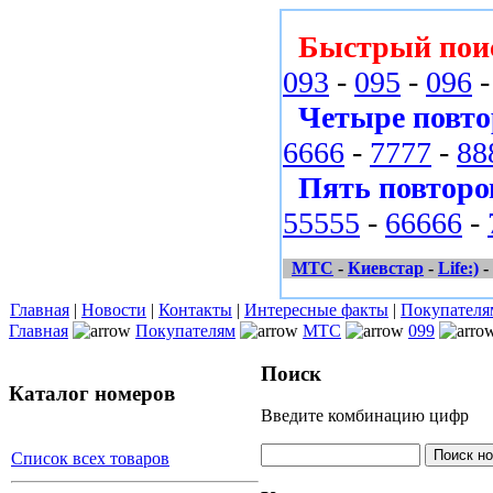
Быстрый пои
093
-
095
-
096
Четыре повто
6666
-
7777
-
88
Пять повторо
55555
-
66666
-
МТС
-
Киевстар
-
Life:)
-
Главная
|
Новости
|
Контакты
|
Интересные факты
|
Покупателя
Главная
Покупателям
МТС
099
Поиск
Каталог номеров
Введите комбинацию цифр
Список всех товаров