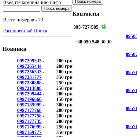
Введите комбинацию цифр
Контакты
Всего номеров - 73
395-727-505
Расширенный Поиск
0950
+38 050 548 30 30
Новинки
0950
0997209333
-
200 грн
0997265444
-
200 грн
0997256333
-
200 грн
0957
0997231777
-
350 грн
0997230888
-
250 грн
0997213888
-
250 грн
0957
0997209444
-
200 грн
0997196660
-
150 грн
0997185999
-
300 грн
0957
0997177768
-
200 грн
0997177758
-
200 грн
0997177735
-
200 грн
0957
0997176999
-
250 грн
0997169777
-
350 грн