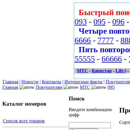
Быстрый пои
093
-
095
-
096
Четыре повто
6666
-
7777
-
88
Пять повторо
55555
-
66666
-
МТС
-
Киевстар
-
Life:)
-
Главная
|
Новости
|
Контакты
|
Интересные факты
|
Покупателя
Главная
Покупателям
МТС
095
Поиск
Каталог номеров
Пр
Введите комбинацию
цифр
Список всех товаров
Сорт