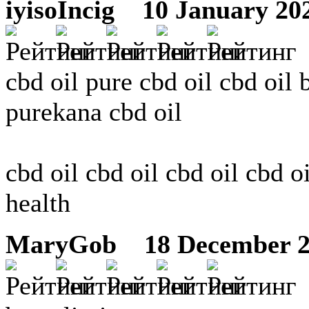
iyisoIncig
10 January 2020
cbd oil pure cbd oil cbd oil 
purekana cbd oil
cbd oil cbd oil cbd oil cbd 
health
MaryGob
18 December 20