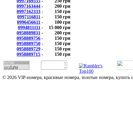
0997169555
-
250 грн
0997163444
-
200 грн
0997162333
-
150 грн
0997116811
-
150 грн
0996456611
-
100 грн
0994811111
-
15 000 грн
0958889831
-
200 грн
0958889756
-
150 грн
0958889750
-
150 грн
0958889729
-
150 грн
0958889715
-
150 грн
© 2026 VIP-номера, красивые номера, золотые номера, купить 