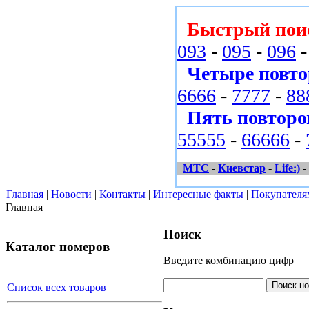
Быстрый пои
093
-
095
-
096
Четыре повто
6666
-
7777
-
88
Пять повторо
55555
-
66666
-
МТС
-
Киевстар
-
Life:)
-
Главная
|
Новости
|
Контакты
|
Интересные факты
|
Покупателя
Главная
Поиск
Каталог номеров
Введите комбинацию цифр
Список всех товаров