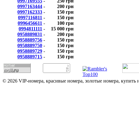
0997169555
-
250 грн
0997163444
-
200 грн
0997162333
-
150 грн
0997116811
-
150 грн
0996456611
-
100 грн
0994811111
-
15 000 грн
0958889831
-
200 грн
0958889756
-
150 грн
0958889750
-
150 грн
0958889729
-
150 грн
0958889715
-
150 грн
© 2026 VIP-номера, красивые номера, золотые номера, купить 