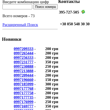
Контакты
Введите комбинацию цифр
395-727-505
Всего номеров - 73
+38 050 548 30 30
Расширенный Поиск
Новинки
0997209333
-
200 грн
0997265444
-
200 грн
0997256333
-
200 грн
0997231777
-
350 грн
0997230888
-
250 грн
0997213888
-
250 грн
0997209444
-
200 грн
0997196660
-
150 грн
0997185999
-
300 грн
0997177768
-
200 грн
0997177758
-
200 грн
0997177735
-
200 грн
0997176999
-
250 грн
0997169777
-
350 грн