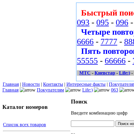
Быстрый пои
093
-
095
-
096
Четыре повто
6666
-
7777
-
88
Пять повторо
55555
-
66666
-
МТС
-
Киевстар
-
Life:)
-
Главная
|
Новости
|
Контакты
|
Интересные факты
|
Покупателя
Главная
Покупателям
Life:)
063
Поиск
Каталог номеров
Введите комбинацию цифр
Список всех товаров