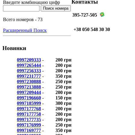
Контакты
Введите комбинацию цифр
395-727-505
Всего номеров - 73
+38 050 548 30 30
Расширенный Поиск
Новинки
0997209333
-
200 грн
0997265444
-
200 грн
0997256333
-
200 грн
0997231777
-
350 грн
0997230888
-
250 грн
0997213888
-
250 грн
0997209444
-
200 грн
0997196660
-
150 грн
0997185999
-
300 грн
0997177768
-
200 грн
0997177758
-
200 грн
0997177735
-
200 грн
0997176999
-
250 грн
0997169777
-
350 грн