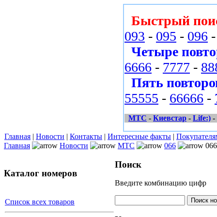
Быстрый пои
093
-
095
-
096
Четыре повто
6666
-
7777
-
88
Пять повторо
55555
-
66666
-
МТС
-
Киевстар
-
Life:)
-
Главная
|
Новости
|
Контакты
|
Интересные факты
|
Покупателя
Главная
Новости
МТС
066
066
Поиск
Каталог номеров
Введите комбинацию цифр
Список всех товаров