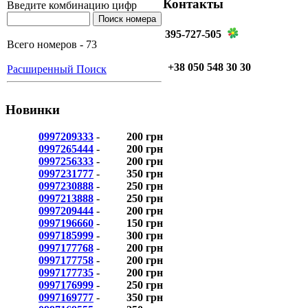
Контакты
Введите комбинацию цифр
395-727-505
Всего номеров - 73
+38 050 548 30 30
Расширенный Поиск
Новинки
0997209333
-
200 грн
0997265444
-
200 грн
0997256333
-
200 грн
0997231777
-
350 грн
0997230888
-
250 грн
0997213888
-
250 грн
0997209444
-
200 грн
0997196660
-
150 грн
0997185999
-
300 грн
0997177768
-
200 грн
0997177758
-
200 грн
0997177735
-
200 грн
0997176999
-
250 грн
0997169777
-
350 грн