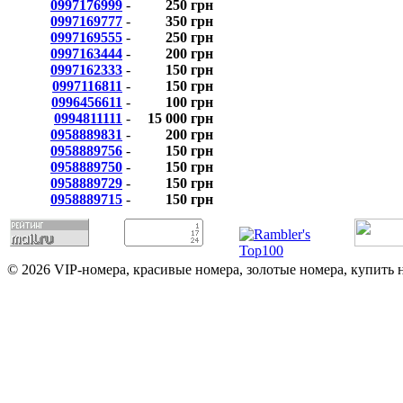
0997176999
-
250 грн
0997169777
-
350 грн
0997169555
-
250 грн
0997163444
-
200 грн
0997162333
-
150 грн
0997116811
-
150 грн
0996456611
-
100 грн
0994811111
-
15 000 грн
0958889831
-
200 грн
0958889756
-
150 грн
0958889750
-
150 грн
0958889729
-
150 грн
0958889715
-
150 грн
© 2026 VIP-номера, красивые номера, золотые номера, купить 